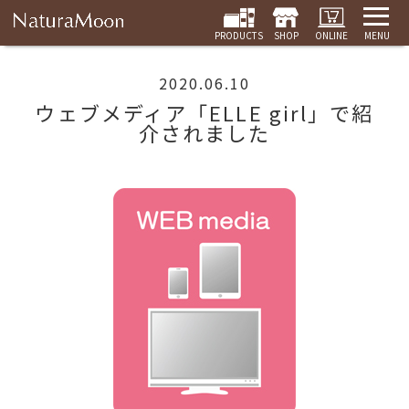
PRODUCTS
SHOP
ONLINE
MENU
2020.06.10
ウェブメディア「ELLE girl」で紹
介されました