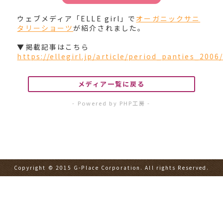
ウェブメディア「ELLE girl」で
オーガニックサニ
タリーショーツ
が紹介されました。
▼掲載記事はこちら
https://ellegirl.jp/article/period_panties_2006
メディア一覧に戻る
- Powered by PHP工房 -
Copyright © 2015 G-Place Corporation. All rights Reserved.