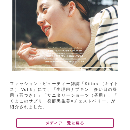
ファッション・ビューティー雑誌「
Kiitos.
（キイト
ス）
Vol.8
」にて、「生理用ナプキン 多い日の昼
用（羽つき）」「サニタリーショーツ（昼用）」「
くまこのサプリ 発酵黒生姜
×
チェストベリー」が
紹介
されました
。
メディア一覧に戻る