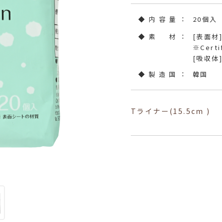
◆ 内 容 量 ：
20個入
◆ 素 材 ：
[表面材
※Certi
[吸収体
◆ 製 造 国 ：
韓国
Tライナー(15.5cm )