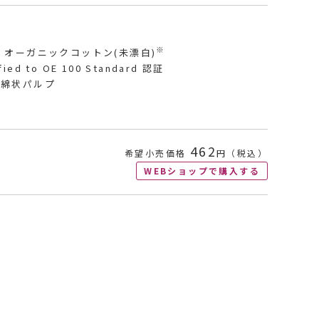
※
] オーガニックコットン(未漂白)
fied to OE 100 Standard 認証
]綿状パルプ
462
希望小売価格
円（税込）
WEBショップで購入する