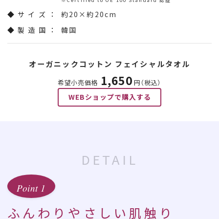
◆ サ イ ズ ：
約20×約20cm
◆ 製 造 国 ：
韓国
オーガニックコットン フェイシャルタオル
1,650
希望小売価格
円（税込）
WEBショップで購入する
DETAIL
Point 1
ふんわりやさしい肌触り