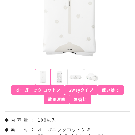
オーガニック コットン
2wayタイプ
使い捨て
酸素漂白
無香料
◆ 内 容 量 ：
100枚入
◆ 素 材 ：
オーガニックコットン※
※Certified to OE 100 Standard 認証